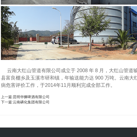
云南大红山管道有限公司成立于
2008
年
8
月，大红山管道
县富良棚乡及玉溪市研和镇，年输送能力达
900
万吨。云南大
病危害评价工作，于
2014
年
11
月顺利完成全部工作。
上一篇:
昆明华狮啤酒有限公司
下一篇:
云南磷化集团有限公司